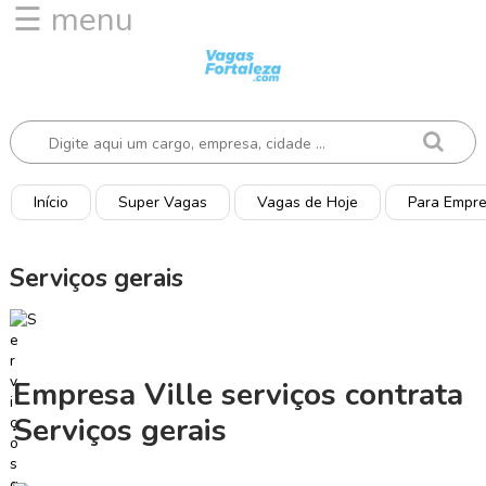
☰ menu
I
n
í
c
i
o
Início
Super Vagas
Vagas de Hoje
Para Empr
V
a
Serviços gerais
g
a
s
d
e
Empresa Ville serviços contrata
H
Serviços gerais
o
j
e