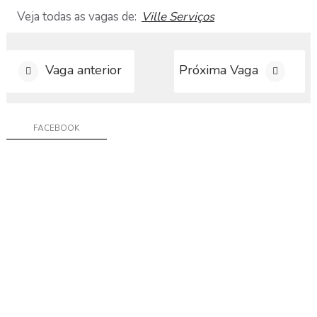
G
Veja todas as vagas de:
Ville Serviços
r
u
p
o
Vaga anterior
Próxima Vaga
W
h
a
t
FACEBOOK
s
a
p
p
C
a
d
a
s
t
r