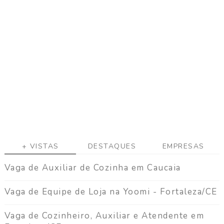
a
r
C
u
r
r
í
c
u
l
o
D
i
+ VISTAS
DESTAQUES
EMPRESAS
v
u
Vaga de Auxiliar de Cozinha em Caucaia
l
g
Vaga de Equipe de Loja na Yoomi - Fortaleza/CE
a
r
V
Vaga de Cozinheiro, Auxiliar e Atendente em