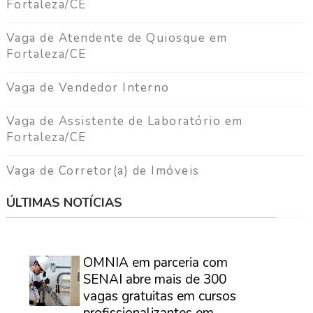
a
Fortaleza/CE
g
a
Vaga de Atendente de Quiosque em
Fortaleza/CE
C
o
Vaga de Vendedor Interno
n
t
Vaga de Assistente de Laboratório em
a
Fortaleza/CE
t
o
Vaga de Corretor(a) de Imóveis
ÚLTIMAS NOTÍCIAS
⠀
OMNIA em parceria com
SENAI abre mais de 300
vagas gratuitas em cursos
profissionalizantes em