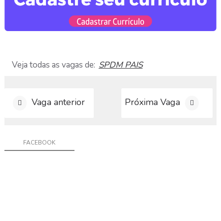
a
r
C
u
r
r
í
Veja todas as vagas de:
SPDM PAIS
c
u
l
Vaga anterior
Próxima Vaga
o
D
i
FACEBOOK
v
u
l
g
a
r
V