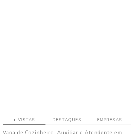
a
g
a
C
o
n
t
a
t
o
+ VISTAS
DESTAQUES
EMPRESAS
Vaga de Cozinheiro, Auxiliar e Atendente em