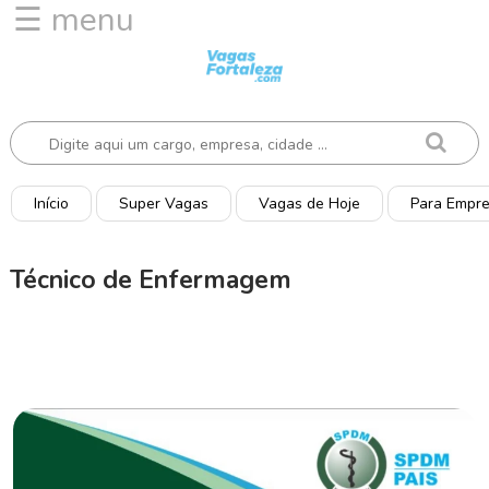
☰ menu
I
n
í
c
i
o
Início
Super Vagas
Vagas de Hoje
Para Empr
V
a
Técnico de Enfermagem
g
a
s
d
e
H
o
j
e