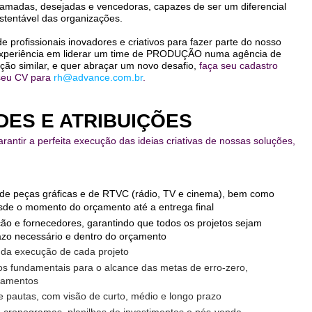
, amadas, desejadas e vencedoras, capazes de ser um diferencial
ustentável das organizações.
 profissionais inovadores e criativos para fazer parte do nosso
experiência em liderar um time de PRODUÇÃO numa agência de
ão similar, e quer abraçar um novo desafio,
faça seu cadastro
seu CV para
rh@advance.com.br
.
DES E ATRIBUIÇÕES
antir a perfeita execução das ideias criativas de nossas soluções,
 de peças gráficas e de RTVC (rádio, TV e cinema), bem como
sde o momento do orçamento até a entrega final
ção e fornecedores, garantindo que todos os projetos sejam
azo necessário e dentro do orçamento
e da execução de cada projeto
os fundamentais para o alcance das metas de erro-zero,
rçamentos
e pautas, com visão de curto, médio e longo prazo
 cronogramas, planilhas de investimentos e pós-venda