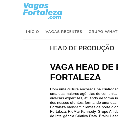
I
n
í
INÍCIO
VAGAS RECENTES
GRUPO WHAT
c
i
o
HEAD DE PRODUÇÃO
V
a
VAGA HEAD DE
g
FORTALEZA
a
s
d
Com uma cultura ancorada na criatividade
e
uma das maiores agências de comunica
H
diversas expertises, atuando de forma in
dos nossos clientes, formando
uma das m
o
Fortaleza
atendem
clientes de porte gl
j
Fortaleza, RioMar Kennedy
, Grupo Ari d
e
de Inteligência Criativa Data+Brain+Hea