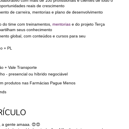
olaborativo com mais de 100 profissionais e clientes de todo o 
 oportunidades reais de crescimento
nto de carreira, mentorias e plano de desenvolvimento 
 do time com treinamentos, 
mentorias
 e do projeto Terça 
partilham seus conhecimento
ento global, com conteúdos e cursos para seu 
do + PL
ão + Vale Transporte
lho - presencial ou híbrido negociável
em produtos nas Farmácias Pague Menos
inds
RÍCULO 
, a gente amaaa. 😍😍 