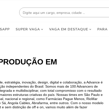
SAPP
SUPER VAGA
VAGA EM DESTAQUE
PARA
 PRODUÇÃO EM
, estratégia, inovação, design, digital e colaboração, a Advance é
ç
ão independentes do Brasil.
Somos mais de 100 Advancers de
tegrada e multidisciplinar, com total compromisso com o resultado
aiores estruturas criativas
do país. Nossas
times
em São Paulo e
obal, nacional e regional, como Farmácias Pague Menos,
RioMar
e Sá, Angola Cables, Abrafarma, entre outros. Com o n
osso modelo
rt e sem distinção de off e on, vamos muito além
de fazer