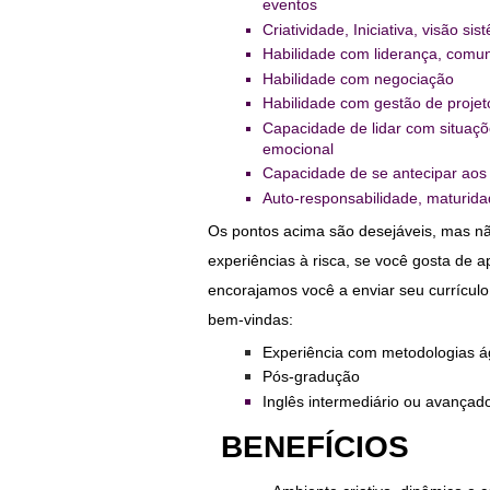
a
eventos
r
Criatividade, Iniciativa, visão si
C
Habilidade com liderança, comun
u
Habilidade com negociação
r
Habilidade com gestão de proje
r
Capacidade de lidar com situaçõe
í
emocional
c
Capacidade de se antecipar aos 
u
Auto-responsabilidade, maturida
l
o
Os pontos acima são desejáveis, mas n
experiências à risca, se você gosta de a
D
encorajamos você a enviar seu currícul
i
bem-vindas:
v
u
Experiência com metodologias á
l
Pós-gradução
g
Inglês intermediário ou avançad
a
BENEFÍCIOS
r
V