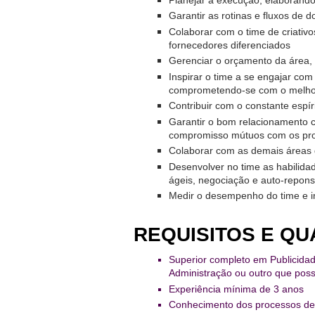
G
r
Garantir as rotinas e fluxos de 
u
Colaborar com o time de criativ
p
fornecedores diferenciados
o
Gerenciar o orçamento da área, 
W
Inspirar o time a se engajar com
h
comprometendo-se com o melhor 
a
Contribuir com o constante espí
t
Garantir o bom relacionamento c
s
compromisso mútuos com os pro
a
Colaborar com as demais áreas d
p
Desenvolver no time as habilida
p
ágeis, negociação e auto-repons
Medir o desempenho do time e 
C
a
REQUISITOS E QU
d
a
Superior completo em Publicidad
s
Administração ou outro que poss
t
Experiência mínima de 3 anos
r
Conhecimento dos processos de 