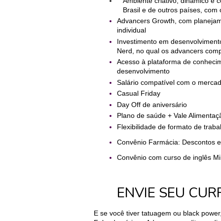
a
Ambiente criativo, dinâmico e c
Brasil e de outros países, com
g
a
Advancers Growth, com planejame
individual
Investimento em desenvolvimento
C
Nerd, no qual os advancers com
o
Acesso à plataforma de conhecim
n
desenvolvimento
t
Salário compatível com o merca
a
Casual Friday
t
Day Off de aniversário
o
Plano de saúde + Vale Alimentaç
Flexibilidade de formato de traba
Convênio Farmácia: Descontos 
Convênio com curso de inglês M
ENVIE SEU CUR
E se você tiver tatuagem ou black power