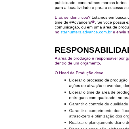
publicidade: construímos marcas fortes
para a lucratividade e para o sucesso s
C
o
E aí, se identificou?
Estamos em busca de
n
time de #Advancers
🧡
.
Se você possui 
comunicação, ou em uma área de produç
c
no
starhunters.advance.com.br
e envie 
u
r
s
RESPONSABILIDA
o
s
A área de produção é responsável por gar
dentro de um orçamento,
N
O Head de Produção deve:
o
Liderar o processo de produção
t
ações de ativação e eventos, de
í
Liderar o time da área de produ
c
entregues com qualidade, no pr
i
Garantir o controle de qualidad
a
Garantir o cumprimento dos flux
s
atraso-zero e otimização dos o
Realizar o planejamento diário d
Planejar a execução, elaborando