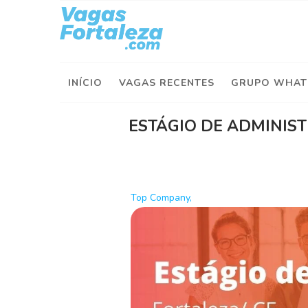
I
n
í
INÍCIO
VAGAS RECENTES
GRUPO WHAT
c
i
o
ESTÁGIO DE ADMINIS
V
a
g
a
Top Company,
s
d
e
H
o
j
e