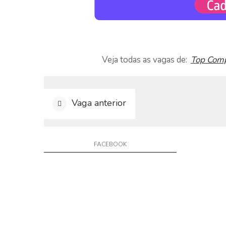
a
r
C
u
r
r
Veja todas as vagas de:
Top Com
í
c
u
l
Vaga anterior
o
D
i
FACEBOOK
v
u
l
g
a
r
V