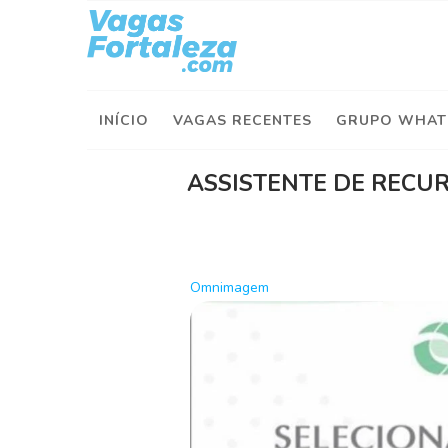
I
n
í
INÍCIO
VAGAS RECENTES
GRUPO WHAT
c
i
o
ASSISTENTE DE REC
V
a
g
a
Omnimagem
s
d
e
H
o
j
e