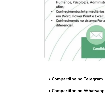
G
r
u
p
o
W
h
a
t
s
a
p
p
C
a
• Compartilhe no Telegram
d
a
• Compartilhe no Whatsapp
s
t
r