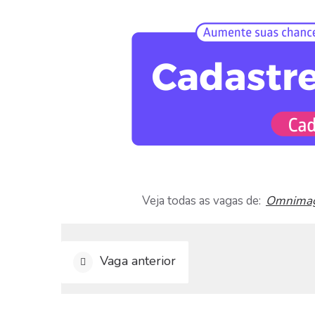
a
r
C
u
r
r
í
c
u
l
o
D
i
Veja todas as vagas de:
Omnima
v
u
l
g
Vaga anterior
a
r
V