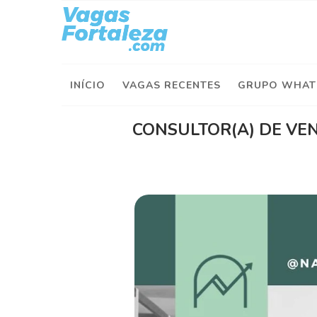
I
n
í
INÍCIO
VAGAS RECENTES
GRUPO WHAT
c
i
o
CONSULTOR(A) DE VE
V
a
g
a
s
d
e
H
o
j
e