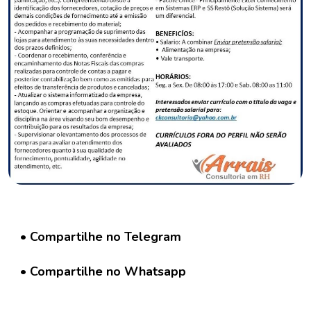
C
o
n
c
u
r
s
o
s
N
o
t
í
c
• Compartilhe no Telegram
i
a
• Compartilhe no Whatsapp
s