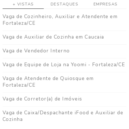
a
+ VISTAS
DESTAQUES
EMPRESAS
g
a
Vaga de Cozinheiro, Auxiliar e Atendente em
Fortaleza/CE
C
o
Vaga de Auxiliar de Cozinha em Caucaia
n
t
Vaga de Vendedor Interno
a
t
o
Vaga de Equipe de Loja na Yoomi - Fortaleza/CE
Vaga de Atendente de Quiosque em
Fortaleza/CE
Vaga de Corretor(a) de Imóveis
Vaga de Caixa/Despachante iFood e Auxiliar de
Cozinha