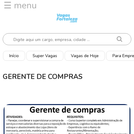
☰ menu
I
n
í
c
i
o
Início
Super Vagas
Vagas de Hoje
Para Empr
V
a
GERENTE DE COMPRAS
g
a
s
d
e
H
o
j
e