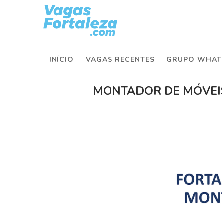
I
n
í
INÍCIO
VAGAS RECENTES
GRUPO WHAT
c
i
o
MONTADOR DE MÓVEI
V
a
g
a
s
d
e
H
o
j
e