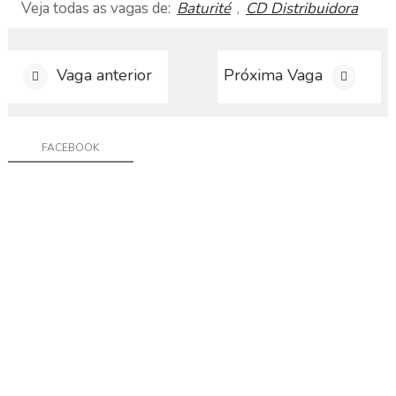
a
Veja todas as vagas de:
Baturité
CD Distribuidora
,
r
C
u
Vaga anterior
Próxima Vaga
r
r
í
c
FACEBOOK
u
l
o
D
i
v
u
l
g
a
r
V