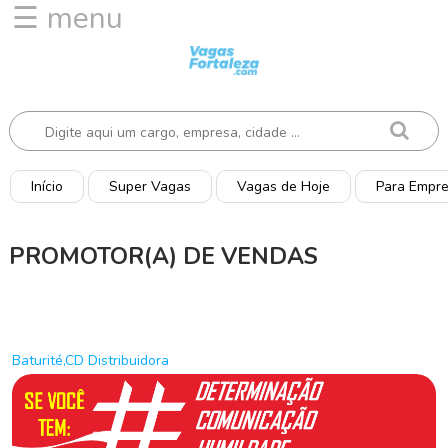
☰ menu
I
n
í
c
i
o
Início
Super Vagas
Vagas de Hoje
Para Empr
V
a
PROMOTOR(A) DE VENDAS
g
a
s
d
e
Baturité,CD Distribuidora
H
o
j
e