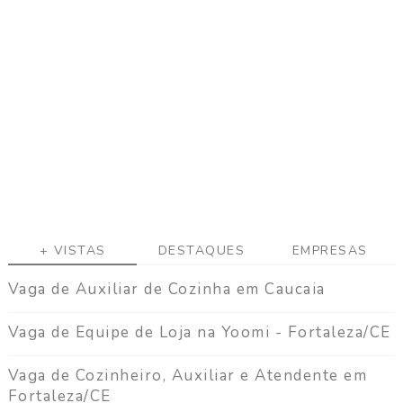
a
g
a
C
o
n
t
a
t
o
+ VISTAS
DESTAQUES
EMPRESAS
Vaga de Auxiliar de Cozinha em Caucaia
Vaga de Equipe de Loja na Yoomi - Fortaleza/CE
Vaga de Cozinheiro, Auxiliar e Atendente em
Fortaleza/CE