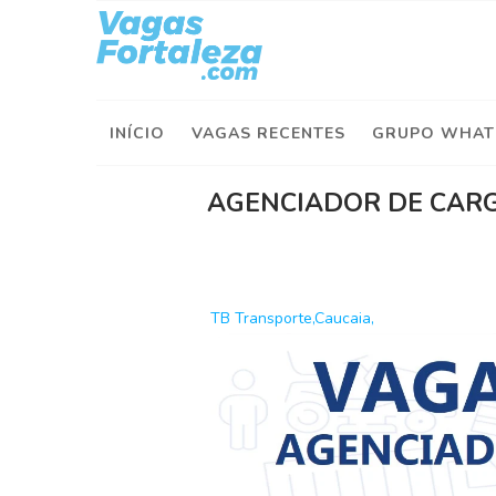
I
n
í
INÍCIO
VAGAS RECENTES
GRUPO WHAT
c
i
o
AGENCIADOR DE CAR
V
a
g
a
TB Transporte,Caucaia,
s
d
e
H
o
j
e