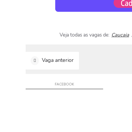
a
r
C
u
r
r
Veja todas as vagas de:
Caucaia
í
c
u
l
Vaga anterior
o
D
i
FACEBOOK
v
u
l
g
a
r
V