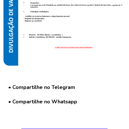
C
o
n
c
u
r
s
o
s
N
o
t
• Compartilhe no Telegram
í
c
• Compartilhe no Whatsapp
i
a
s