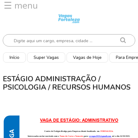
☰ menu
I
n
í
c
i
o
Início
Super Vagas
Vagas de Hoje
Para Empr
V
a
ESTÁGIO ADMINISTRAÇÃO /
g
PSICOLOGIA / RECURSOS HUMANOS
a
s
d
e
H
o
j
e