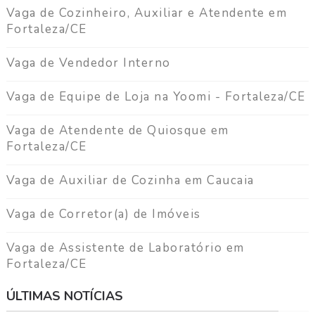
a
Vaga de Cozinheiro, Auxiliar e Atendente em
g
Fortaleza/CE
a
Vaga de Vendedor Interno
C
o
n
Vaga de Equipe de Loja na Yoomi - Fortaleza/CE
t
a
Vaga de Atendente de Quiosque em
t
Fortaleza/CE
o
Vaga de Auxiliar de Cozinha em Caucaia
Vaga de Corretor(a) de Imóveis
Vaga de Assistente de Laboratório em
Fortaleza/CE
ÚLTIMAS NOTÍCIAS