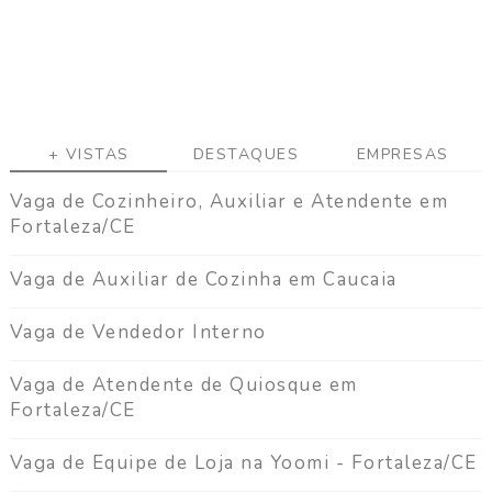
a
g
a
C
o
n
+ VISTAS
DESTAQUES
EMPRESAS
t
a
Vaga de Cozinheiro, Auxiliar e Atendente em
t
Fortaleza/CE
o
Vaga de Auxiliar de Cozinha em Caucaia
Vaga de Vendedor Interno
Vaga de Atendente de Quiosque em
Fortaleza/CE
Vaga de Equipe de Loja na Yoomi - Fortaleza/CE