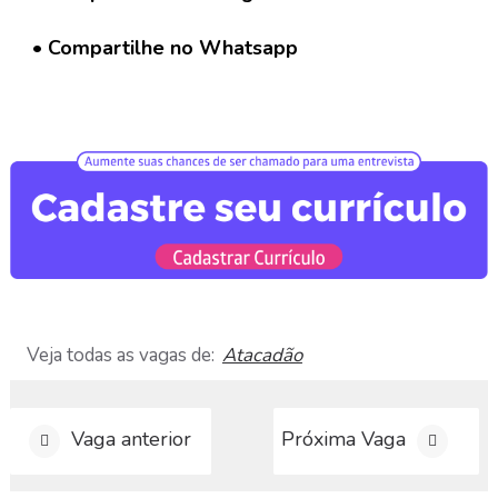
G
r
• Compartilhe no Whatsapp
u
p
o
W
h
a
t
s
a
p
p
C
Veja todas as vagas de:
Atacadão
a
d
a
s
Vaga anterior
Próxima Vaga
t
r