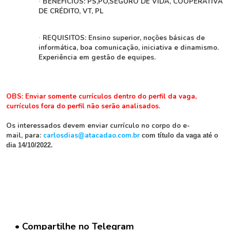
BENEFÍCIOS: PS,PO,SEGURO DE VIDA, COOPERATIVA
·
DE CRÉDITO, VT, PL
C
o
REQUISITOS: Ensino superior, noções básicas de
·
n
informática, boa comunicação, iniciativa e dinamismo.
c
Experiência em gestão de equipes.
u
r
s
o
OBS: Enviar somente currículos dentro do perfil da vaga,
s
currículos fora do perfil não serão analisados.
Os interessados devem enviar currículo no corpo do e-
N
mail, para:
carlosdias@atacadao.com.br
com título da vaga até o
o
dia 14/10/2022.
t
í
c
i
a
s
• Compartilhe no Telegram