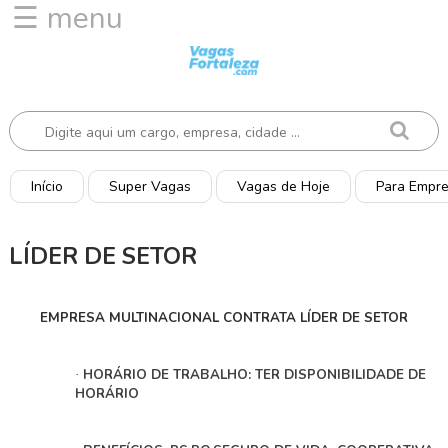
☰ menu
I
n
í
c
i
o
Início
Super Vagas
Vagas de Hoje
Para Empr
V
a
LÍDER DE SETOR
g
a
s
EMPRESA MULTINACIONAL CONTRATA LÍDER DE SETOR
d
e
H
HORÁRIO DE TRABALHO: TER DISPONIBILIDADE DE
·
o
HORÁRIO
j
e