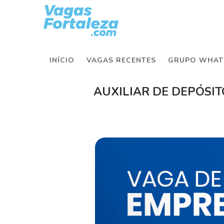
I
n
í
INÍCIO
VAGAS RECENTES
GRUPO WHAT
c
i
o
AUXILIAR DE DEPÓSIT
V
a
g
a
s
d
e
H
o
j
e