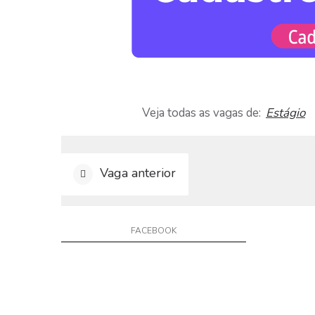
a
r
C
u
r
r
í
c
Veja todas as vagas de:
Estágio
u
l
o
Vaga anterior
D
i
v
u
FACEBOOK
l
g
a
r
V