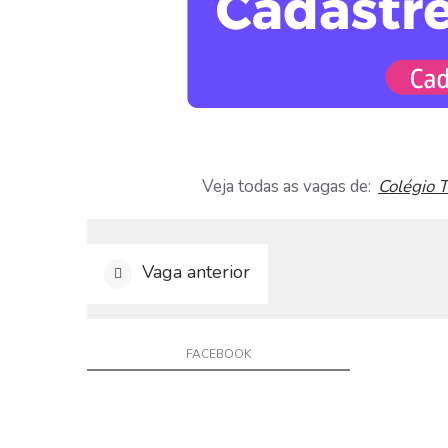
a
r
C
u
r
r
í
c
u
Veja todas as vagas de:
Colégio 
l
o
D
Vaga anterior
i
v
u
l
FACEBOOK
g
a
r
V