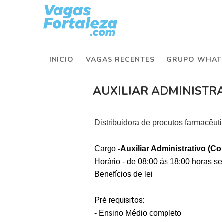
I
n
í
INÍCIO
VAGAS RECENTES
GRUPO WHAT
c
i
o
AUXILIAR ADMINISTR
V
a
Distribuidora de produtos farmacêut
g
a
Cargo
-Auxiliar Administrativo (C
s
Horário - de 08:00 ás 18:00 horas s
d
e
Benefícios de lei
H
o
Pré requisitos:
j
- Ensino Médio completo
e