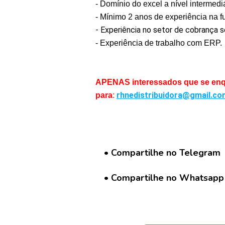
- Domínio do excel a nível intermediá
- Mínimo 2 anos de experiência na f
C
o
- Experiência no setor de cobrança s
n
- Experiência de trabalho com ERP.
c
u
r
s
APENAS interessados que se enqu
o
rhnedistribuidora@gmail.co
para
:
s
N
o
t
• Compartilhe no Telegram
í
c
• Compartilhe no Whatsapp
i
a
s