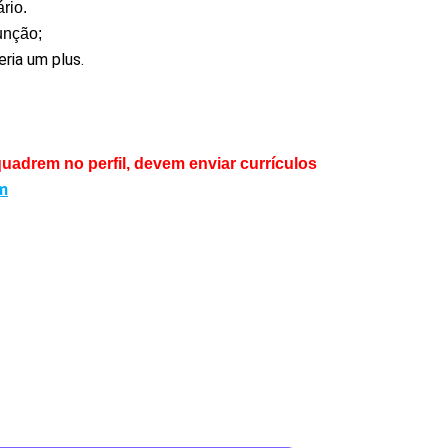
rio.
unção;
eria um plus.
adrem no perfil, devem enviar currículos
m