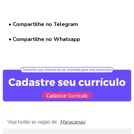
a
r
C
u
• Compartilhe no Telegram
r
r
í
• Compartilhe no Whatsapp
c
u
l
o
D
i
v
u
l
g
a
Veja todas as vagas de:
Maracanaú
r
V