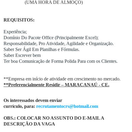
G
(UMA HORA DE ALMOÇO)
r
u
p
REQUISITOS:
o
W
Experiência;
h
Domínio Do Pacote Office (Principalmente Excel);
a
Responsabilidade, Pro Atividade, Agilidade e Organização.
Saber Ser Ágil Em Planilhas e Fórmulas.
t
Saber Escrever bem
s
Ter boa Comunicação de Forma Polida Para com os Clientes.
a
p
p
**Empresa em início de atividade em crescimento no mercado.
**Preferencialmente Residir – MARACANAÚ - CE.
C
a
Os interessados devem enviar
d
currículo, para:
recrutamentocrs@hotmail.com
a
s
OBS.: COLOCAR NO ASSUNTO DO E-MAIL A
t
DESCRIÇÃO DA VAGA
r