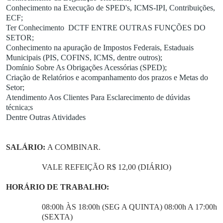
Conhecimento na Execução de SPED's, ICMS-IPI, Contribuições,
C
ECF;
Ter Conhecimento DCTF ENTRE OUTRAS FUNÇÕES DO
o
SETOR;
n
Conhecimento na apuração de Impostos Federais, Estaduais
c
Municipais (PIS, COFINS, ICMS, dentre outros);
u
Domínio Sobre As Obrigações Acessórias (SPED);
r
Criação de Relatórios e acompanhamento dos prazos e Metas do
s
Setor;
o
Atendimento Aos Clientes Para Esclarecimento de dúvidas
s
técnica;s
Dentre Outras Atividades
N
o
t
SALÁRIO:
A COMBINAR.
í
VALE REFEIÇÃO R$ 12,00 (DIÁRIO)
c
i
HORÁRIO DE TRABALHO:
a
s
08:00h ÀS 18:00h (SEG A QUINTA) 08:00h A 17:00h
(SEXTA)