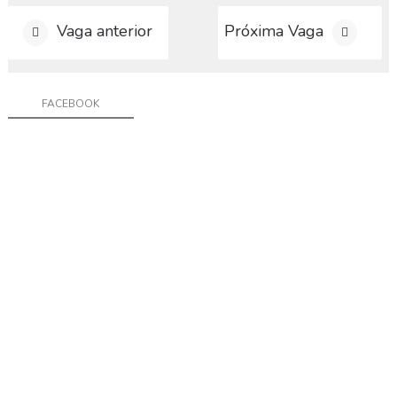
a
g
Vaga anterior
Próxima Vaga
a
C
o
FACEBOOK
n
t
a
t
o