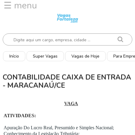
☰ menu
I
n
í
c
i
o
Início
Super Vagas
Vagas de Hoje
Para Empr
V
a
CONTABILIDADE CAIXA DE ENTRADA
g
- MARACANAÚ/CE
a
s
d
VAGA
e
H
ATIVIDADES:
o
j
Apuração Do Lucro Real, Presumido e Simples Nacional;
e
Conhecimento da Legislação Tributária;