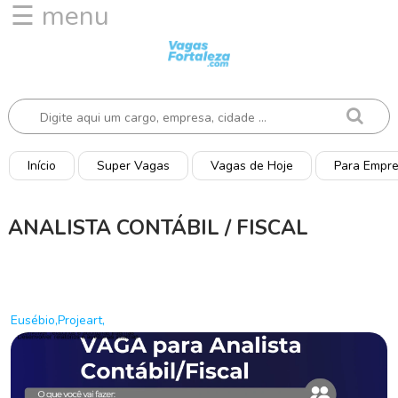
☰ menu
I
n
í
c
i
o
Início
Super Vagas
Vagas de Hoje
Para Empr
V
a
ANALISTA CONTÁBIL / FISCAL
g
a
s
d
e
Eusébio,Projeart,
H
o
j
e