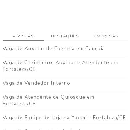
a
g
a
C
o
+ VISTAS
DESTAQUES
EMPRESAS
n
t
Vaga de Auxiliar de Cozinha em Caucaia
a
t
Vaga de Cozinheiro, Auxiliar e Atendente em
o
Fortaleza/CE
Vaga de Vendedor Interno
Vaga de Atendente de Quiosque em
Fortaleza/CE
Vaga de Equipe de Loja na Yoomi - Fortaleza/CE