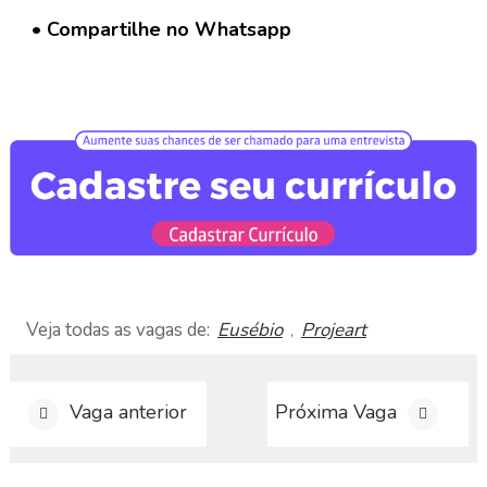
G
r
• Compartilhe no Whatsapp
u
p
o
W
h
a
t
s
a
p
p
Veja todas as vagas de:
Eusébio
Projeart
C
,
a
d
a
Vaga anterior
Próxima Vaga
s
t
r