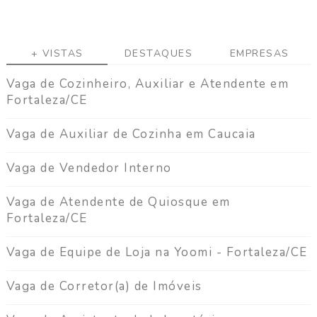
a
g
a
+ VISTAS
DESTAQUES
EMPRESAS
C
o
Vaga de Cozinheiro, Auxiliar e Atendente em
n
Fortaleza/CE
t
a
Vaga de Auxiliar de Cozinha em Caucaia
t
o
Vaga de Vendedor Interno
Vaga de Atendente de Quiosque em
Fortaleza/CE
Vaga de Equipe de Loja na Yoomi - Fortaleza/CE
Vaga de Corretor(a) de Imóveis