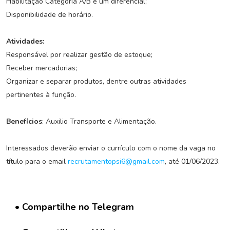
Habilitação Categoria A/B é um diferencial;
Disponibilidade de horário.
C
o
n
Atividades:
c
Responsável por realizar gestão de estoque;
u
Receber mercadorias;
r
Organizar e separar produtos, dentre outras atividades
s
o
pertinentes à função.
s
Benefícios
: Auxilio Transporte e Alimentação.
N
o
Interessados deverão enviar o currículo com o nome da vaga no
t
título para o email
recrutamentopsi6@gmail.com
, até 01/06/2023.
í
c
i
a
s
• Compartilhe no Telegram