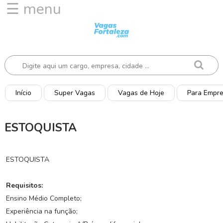
☰ menu
I
n
í
c
i
o
Início
Super Vagas
Vagas de Hoje
Para Empr
V
a
ESTOQUISTA
g
a
s
ESTOQUISTA
d
e
H
Requisitos:
o
Ensino Médio Completo;
j
Experiência na função;
e