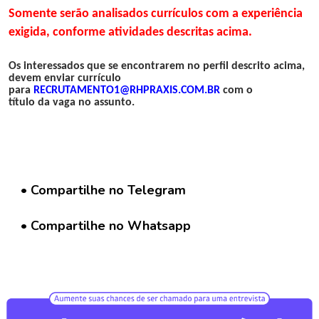
G
Somente serão analisados currículos com a experiência
r
u
exigida, conforme atividades descritas acima.
p
o
Os interessados que se encontrarem no perfil descrito acima,
W
devem enviar currículo
h
para
RECRUTAMENTO1@RHPRAXIS.COM.BR
com o
título da vaga no assunto.
a
t
s
a
p
p
• Compartilhe no Telegram
C
• Compartilhe no Whatsapp
a
d
a
s
t
r