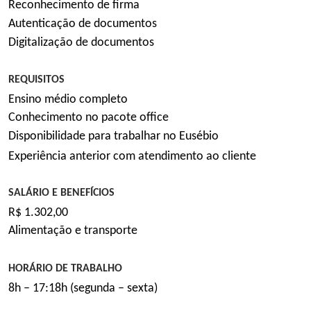
Reconhecimento de firma
Autenticação de documentos
C
o
Digitalização de documentos
n
c
REQUISITOS
u
r
Ensino
médio
complet
o
s
Conhecimento no pacote office
o
Disponibilidade para trabalhar no Eusébio
s
Experiência
anterior
com atendimento ao cliente
N
o
SALÁRIO E BENEFÍCIOS
t
R$
1.302,00
í
Alimentação e transporte
c
i
a
HORÁRIO DE TRABALHO
s
8
h
–
17:18h
(segunda – sexta)