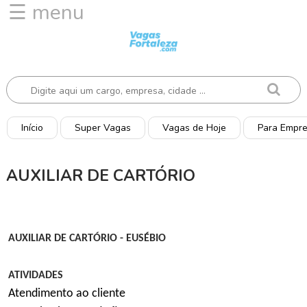
☰ menu
I
n
í
c
i
o
Início
Super Vagas
Vagas de Hoje
Para Empr
V
a
AUXILIAR DE CARTÓRIO
g
a
s
d
AUXILIAR DE CARTÓRIO - EUSÉBIO
e
H
o
ATIVIDADES
j
Atendimento ao cliente
e