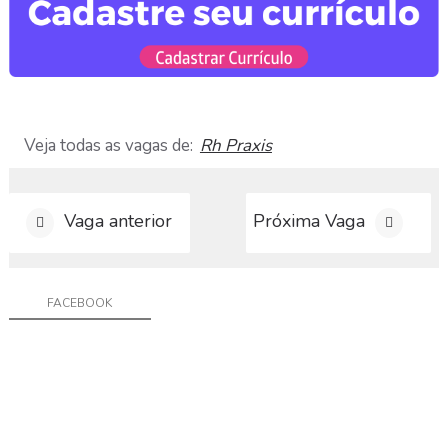
a
r
C
u
r
r
í
Veja todas as vagas de:
Rh Praxis
c
u
l
o
Vaga anterior
Próxima Vaga
D
i
v
FACEBOOK
u
l
g
a
r
V