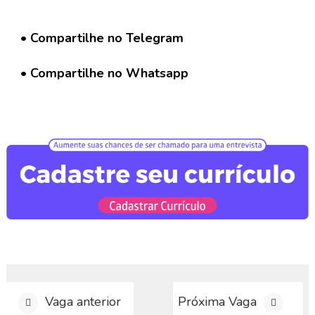
G
r
u
• Compartilhe no Telegram
p
o
• Compartilhe no Whatsapp
W
h
a
t
s
a
p
p
C
a
d
a
s
t
Vaga anterior
Próxima Vaga
r