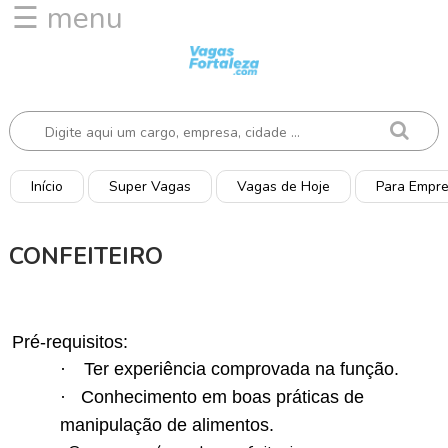
☰ menu
I
n
í
c
i
o
Início
Super Vagas
Vagas de Hoje
Para Empr
V
a
CONFEITEIRO
g
a
CONFEITEIRO
s
d
Pré-requisitos:
e
·
Ter experiência comprovada na função.
H
o
·
Conhecimento em boas práticas de
j
manipulação de alimentos.
e