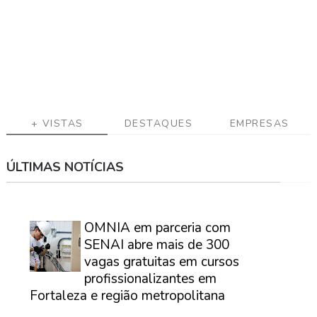
a
g
a
C
o
n
t
+ VISTAS
DESTAQUES
EMPRESAS
a
t
o
ÚLTIMAS NOTÍCIAS
⠀
OMNIA em parceria com
SENAI abre mais de 300
vagas gratuitas em cursos
profissionalizantes em
Fortaleza e região metropolitana