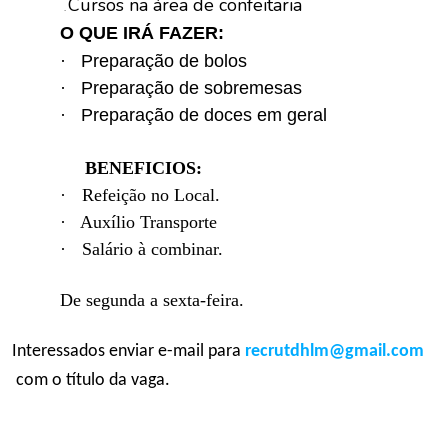
Cursos na área de confeitaria
.
O QUE IRÁ FAZER:
C
o
·
Preparação de bolos
n
·
Preparação de sobremesas
c
·
Preparação de doces em geral
u
r
s
BENEFICIOS:
o
·
Refeição no Local.
s
·
Auxílio Transporte
·
Salário à combinar.
N
o
t
De segunda a sexta-feira.
í
c
Interessados enviar e-mail para
recrutdhlm@gmail.com
i
a
com o título da vaga.
s
_,_