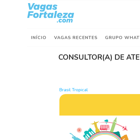
I
n
í
INÍCIO
VAGAS RECENTES
GRUPO WHAT
c
i
o
CONSULTOR(A) DE AT
V
a
g
a
Brasil Tropical
s
d
e
H
o
j
e