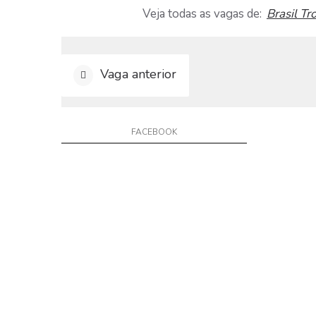
a
Veja todas as vagas de:
Brasil Tr
g
a
C
Vaga anterior
o
n
t
a
FACEBOOK
t
o