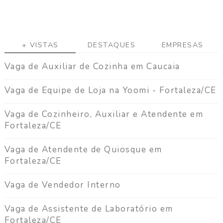
a
g
a
+ VISTAS
DESTAQUES
EMPRESAS
C
o
Vaga de Auxiliar de Cozinha em Caucaia
n
t
a
Vaga de Equipe de Loja na Yoomi - Fortaleza/CE
t
o
Vaga de Cozinheiro, Auxiliar e Atendente em
Fortaleza/CE
Vaga de Atendente de Quiosque em
Fortaleza/CE
Vaga de Vendedor Interno
Vaga de Assistente de Laboratório em
Fortaleza/CE