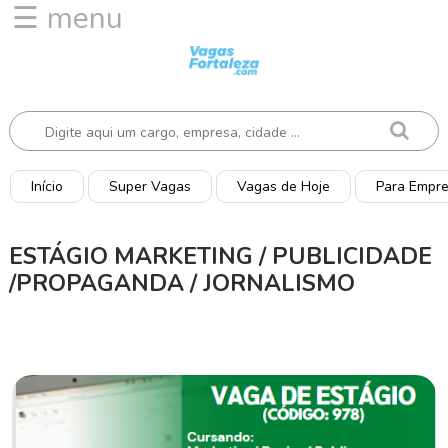
☰ menu
I
n
í
c
i
o
Início
Super Vagas
Vagas de Hoje
Para Empr
V
a
ESTÁGIO MARKETING / PUBLICIDADE
g
/PROPAGANDA / JORNALISMO
a
s
d
e
H
o
j
e