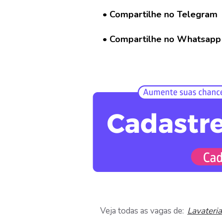
a
r
• Compartilhe no Telegram
C
u
• Compartilhe no Whatsapp
r
r
í
c
u
l
o
D
i
v
u
l
g
a
r
Veja todas as vagas de:
Lavateria
V