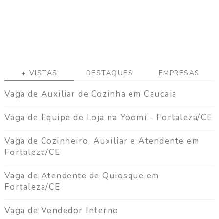
a
g
a
C
o
n
+ VISTAS
DESTAQUES
EMPRESAS
t
a
Vaga de Auxiliar de Cozinha em Caucaia
t
o
Vaga de Equipe de Loja na Yoomi - Fortaleza/CE
Vaga de Cozinheiro, Auxiliar e Atendente em
Fortaleza/CE
Vaga de Atendente de Quiosque em
Fortaleza/CE
Vaga de Vendedor Interno