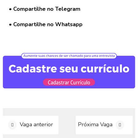
G
r
• Compartilhe no Telegram
u
p
• Compartilhe no Whatsapp
o
W
h
a
t
s
a
p
p
C
a
d
a
s
Vaga anterior
Próxima Vaga
t
r