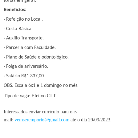
tortas em geral.
Benefícios:
C
o
· Refeição no Local.
n
· Cesta Básica.
c
u
· Auxílio Transporte.
r
· Parceria com Faculdade.
s
o
· Plano de Saúde e odontológico.
s
· Folga de aniversário.
· Salário R$1.337,00
N
o
OBS: Escala 6x1 e 1 domingo no mês.
t
Tipo de vaga: Efetivo CLT
í
c
i
Interessados enviar currículo para o e-
a
mail:
vemseremporio@gmail.com
até o dia 29/09/2023.
s