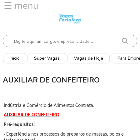
☰ menu
I
n
í
c
i
o
Início
Super Vagas
Vagas de Hoje
Para Empr
V
a
AUXILIAR DE CONFEITEIRO
g
a
s
d
Indústria e Comércio de Alimentos Contrata:
e
AUXILIAR DE CONFEITEIRO
H
o
Pré-requisitos:
j
· Experiência nos processos de preparos de massas, bolos e
e