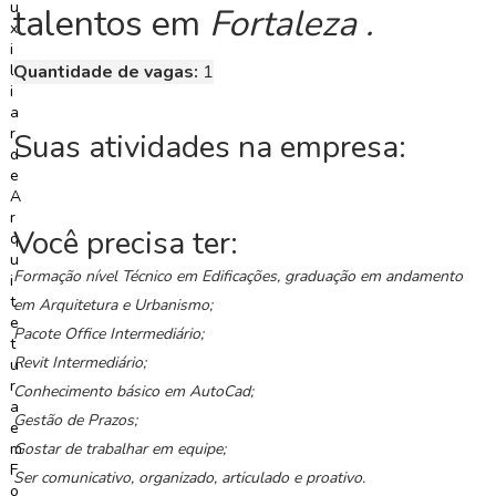
talentos
em
Fortaleza .
C
o
Quantidade de vagas:
1
n
c
u
Suas atividades na empresa:
r
s
o
s
Você precisa ter:
Formação nível Técnico em Edificações, graduação em andamento
N
o
em Arquitetura e Urbanismo;
t
Pacote Office Intermediário;
í
Revit Intermediário;
c
Conhecimento básico em AutoCad;
i
a
Gestão de Prazos;
s
Gostar de trabalhar em equipe;
Ser comunicativo, organizado, articulado e proativo.