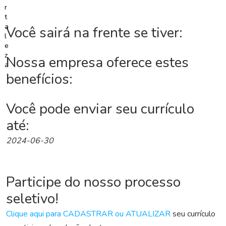
G
r
u
Você sairá na frente se tiver:
p
o
W
Nossa empresa oferece estes
h
benefícios:
a
t
s
Você pode enviar seu currículo
a
p
até:
p
2024-06-30
C
a
d
Participe do nosso processo
a
seletivo!
s
t
Clique aqui para CADASTRAR ou ATUALIZAR
seu currículo
r