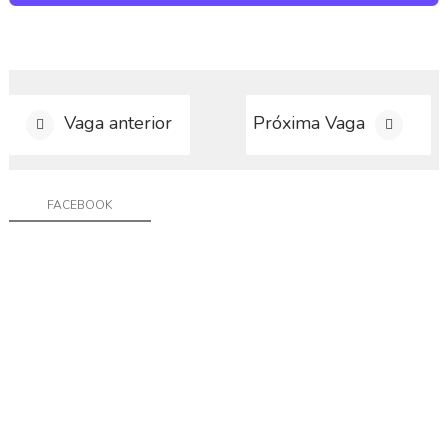
a
g
a
C
o
Vaga anterior
Próxima Vaga
n
t
a
t
FACEBOOK
o