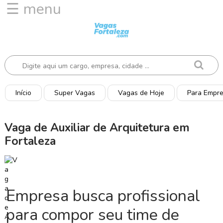
☰ menu
I
n
í
c
i
o
Início
Super Vagas
Vagas de Hoje
Para Empr
V
a
Vaga de Auxiliar de Arquitetura em
g
Fortaleza
a
s
d
e
H
Empresa busca profissional
o
j
para compor seu time de
e