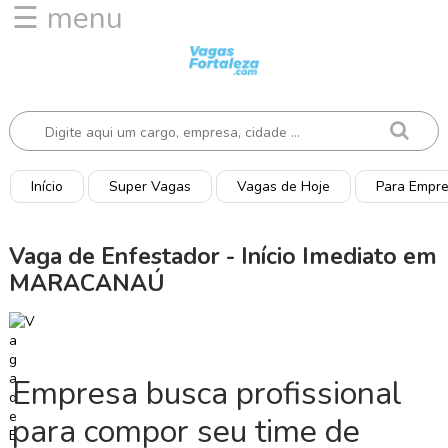
☰ menu
I
n
í
c
i
o
Início
Super Vagas
Vagas de Hoje
Para Empr
V
a
Vaga de Enfestador - Início Imediato em
g
MARACANAÚ
a
s
d
e
H
Empresa busca profissional
o
j
para compor seu time de
e