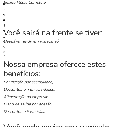
G
Ensino Médio Completo
r
u
p
o
W
Você sairá na frente se tiver:
h
Desejável residir em Maracanaú
a
t
s
a
Nossa empresa oferece estes
p
benefícios:
p
Bonificação por assiduidade;
C
Descontos em universidades;
a
Alimentação na empresa;
d
a
Plano de saúde por adesão;
s
Descontos e Farmácias;
t
r