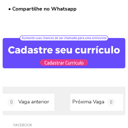
a
g
• Compartilhe no Whatsapp
a
C
o
n
t
a
t
o
Vaga anterior
Próxima Vaga
FACEBOOK