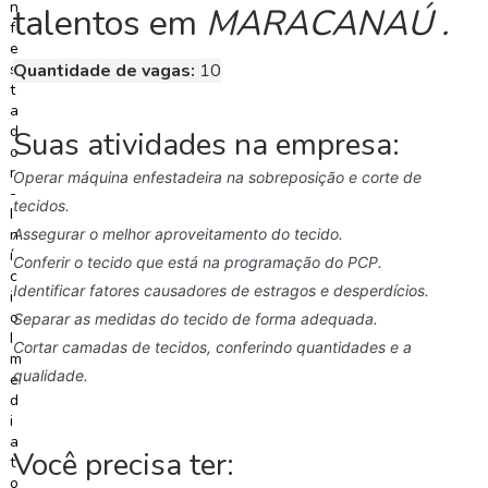
talentos
em
MARACANAÚ .
C
o
Quantidade de vagas:
10
n
c
u
Suas atividades na empresa:
r
s
Operar máquina enfestadeira na sobreposição e corte de
o
tecidos.
s
Assegurar o melhor aproveitamento do tecido.
Conferir o tecido que está na programação do PCP.
N
Identificar fatores causadores de estragos e desperdícios.
o
Separar as medidas do tecido de forma adequada.
t
í
Cortar camadas de tecidos, conferindo quantidades e a
c
qualidade.
i
a
s
Você precisa ter: