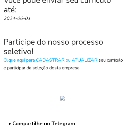
Você pode enviar seu currículo
a
r
até:
C
2024-06-01
u
r
r
í
Participe do nosso processo
c
u
seletivo!
l
Clique aqui para CADASTRAR ou ATUALIZAR
seu currículo
o
e participar da seleção desta empresa
D
i
v
u
l
g
a
r
• Compartilhe no Telegram
V