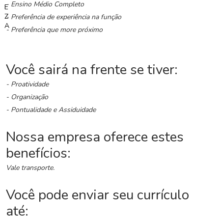
G
- Ensino Médio Completo
r
- Preferência de experiência na função
u
- Preferência que more próximo
p
o
W
h
Você sairá na frente se tiver:
a
t
- Proatividade
s
- Organização
a
- Pontualidade e Assiduidade
p
p
Nossa empresa oferece estes
C
benefícios:
a
Vale transporte.
d
a
s
Você pode enviar seu currículo
t
até:
r