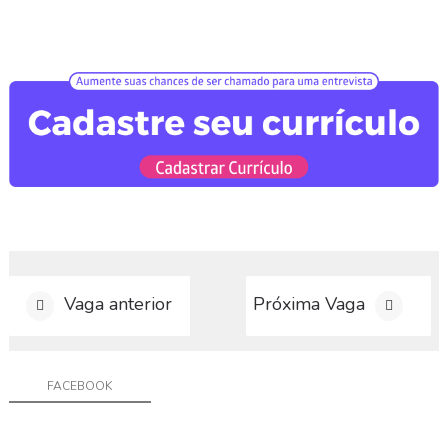
a
g
a
C
o
n
t
a
t
o
Vaga anterior
Próxima Vaga
FACEBOOK