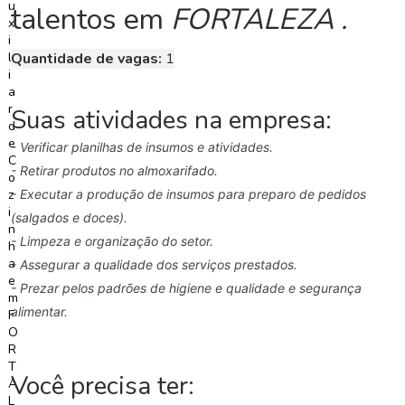
talentos
em
FORTALEZA .
C
o
Quantidade de vagas:
1
n
c
u
Suas atividades na empresa:
r
s
- Verificar planilhas de insumos e atividades.
o
- Retirar produtos no almoxarifado.
s
- Executar a produção de insumos para preparo de pedidos
(salgados e doces).
N
- Limpeza e organização do setor.
o
- Assegurar a qualidade dos serviços prestados.
t
í
- Prezar pelos padrões de higiene e qualidade e segurança
c
alimentar.
i
a
s
Você precisa ter: