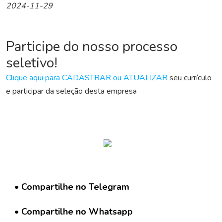
a
2024-11-29
r
C
u
Participe do nosso processo
r
r
seletivo!
í
c
Clique aqui para CADASTRAR ou ATUALIZAR
seu currículo
u
e participar da seleção desta empresa
l
o
D
i
v
u
l
g
• Compartilhe no Telegram
a
r
• Compartilhe no Whatsapp
V