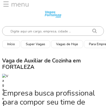
☰ menu
I
n
í
c
i
o
Início
Super Vagas
Vagas de Hoje
Para Empr
V
a
Vaga de Auxiliar de Cozinha em
g
FORTALEZA
a
s
d
e
H
Empresa busca profissional
o
j
para compor seu time de
e