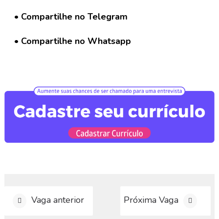
a
r
• Compartilhe no Telegram
C
u
• Compartilhe no Whatsapp
r
r
í
c
u
l
o
D
i
v
u
l
g
a
Vaga anterior
Próxima Vaga
r
V