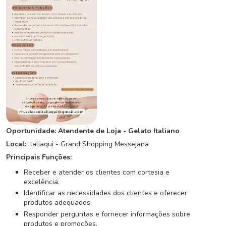
C
o
n
c
u
r
s
o
s
N
Oportunidade: Atendente de Loja - Gelato Italiano
o
Local:
Italiaqui - Grand Shopping Messejana
t
Principais Funções:
í
c
Receber e atender os clientes com cortesia e
i
excelência.
a
Identificar as necessidades dos clientes e oferecer
s
produtos adequados.
Responder perguntas e fornecer informações sobre
produtos e promoções.