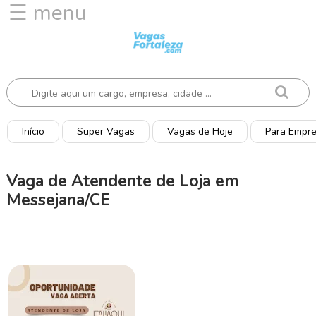
☰ menu
I
n
í
c
i
o
Início
Super Vagas
Vagas de Hoje
Para Empr
V
a
Vaga de Atendente de Loja em
g
Messejana/CE
a
s
d
e
H
o
j
e