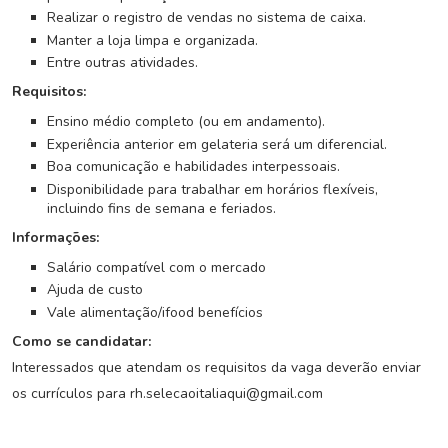
G
Realizar o registro de vendas no sistema de caixa.
r
Manter a loja limpa e organizada.
u
Entre outras atividades.
p
o
Requisitos:
W
Ensino médio completo (ou em andamento).
h
Experiência anterior em gelateria será um diferencial.
a
Boa comunicação e habilidades interpessoais.
t
Disponibilidade para trabalhar em horários flexíveis,
s
incluindo fins de semana e feriados.
a
p
Informações:
p
Salário compatível com o mercado
Ajuda de custo
C
Vale alimentação/ifood benefícios
a
Como se candidatar:
d
a
Interessados que atendam os requisitos da vaga deverão enviar
s
os currículos para rh.selecaoitaliaqui@gmail.com
t
r