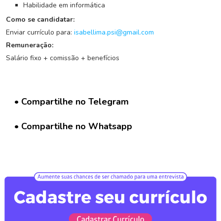
G
Habilidade em informática
r
Como se candidatar:
u
p
Enviar currículo para:
isabellima.psi@gmail.com
o
Remuneração:
W
Salário fixo + comissão + benefícios
h
a
t
s
• Compartilhe no Telegram
a
p
p
• Compartilhe no Whatsapp
C
a
d
a
s
t
r