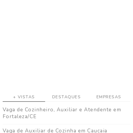
a
g
a
C
o
n
t
a
t
o
+ VISTAS
DESTAQUES
EMPRESAS
Vaga de Cozinheiro, Auxiliar e Atendente em
Fortaleza/CE
Vaga de Auxiliar de Cozinha em Caucaia