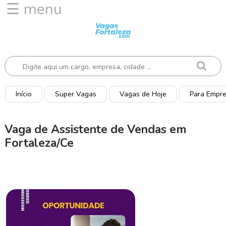
☰ menu
I
n
í
c
i
o
Início
Super Vagas
Vagas de Hoje
Para Empr
V
a
Vaga de Assistente de Vendas em
g
Fortaleza/Ce
a
s
d
e
H
o
j
e