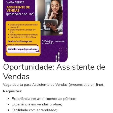
C
o
n
c
u
r
s
o
s
N
Oportunidade: Assistente de
o
Vendas
t
í
Vaga aberta para Assistente de Vendas (presencial e on-line).
c
i
Requisitos:
a
Experiência em atendimento ao público;
s
Experiência em vendas on-line;
Facilidade com aprendizado;