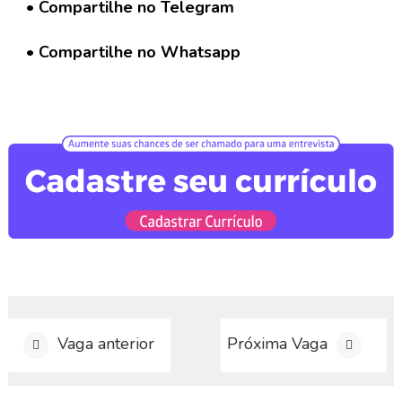
a
• Compartilhe no Telegram
r
C
• Compartilhe no Whatsapp
u
r
r
í
c
u
l
o
D
i
v
u
l
g
Vaga anterior
Próxima Vaga
a
r
V