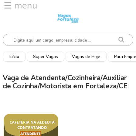
☰ menu
I
n
í
c
i
o
Início
Super Vagas
Vagas de Hoje
Para Empr
V
a
Vaga de Atendente/Cozinheira/Auxiliar
g
de Cozinha/Motorista em Fortaleza/CE
a
s
d
e
H
o
j
e