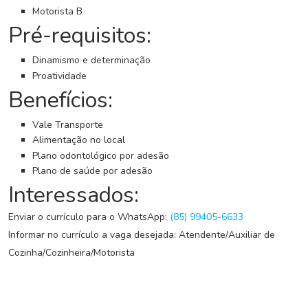
G
Motorista B
r
Pré-requisitos:
u
p
o
Dinamismo e determinação
W
Proatividade
h
Benefícios:
a
t
Vale Transporte
s
Alimentação no local
a
Plano odontológico por adesão
p
Plano de saúde por adesão
p
Interessados:
C
Enviar o currículo para o WhatsApp:
(85) 99405-6633
a
Informar no currículo a vaga desejada: Atendente/Auxiliar de
d
a
Cozinha/Cozinheira/Motorista
s
t
r