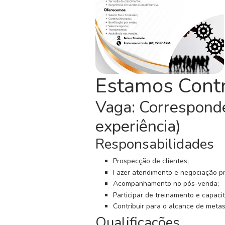
C
o
n
c
u
r
Estamos Cont
s
o
Vaga: Corresponde
s
experiência)
N
o
Responsabilidades
t
í
Prospecção de clientes;
c
Fazer atendimento e negociação p
i
Acompanhamento no pós-venda;
a
Participar de treinamento e capaci
s
Contribuir para o alcance de meta
Qualificações