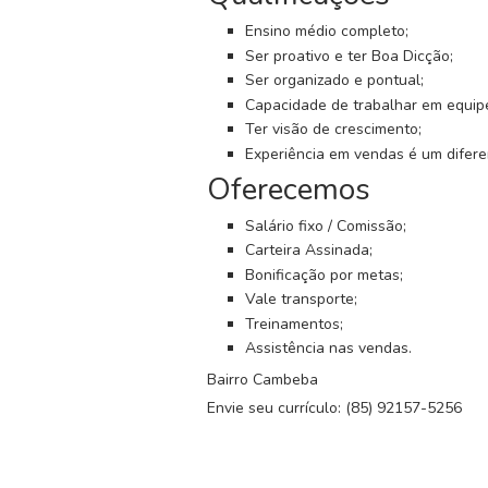
G
r
Ensino médio completo;
u
Ser proativo e ter Boa Dicção;
p
Ser organizado e pontual;
o
Capacidade de trabalhar em equip
W
Ter visão de crescimento;
h
Experiência em vendas é um diferen
a
Oferecemos
t
s
Salário fixo / Comissão;
a
Carteira Assinada;
p
Bonificação por metas;
p
Vale transporte;
Treinamentos;
C
Assistência nas vendas.
a
d
Bairro Cambeba
a
Envie seu currículo: (85) 92157-5256
s
t
r