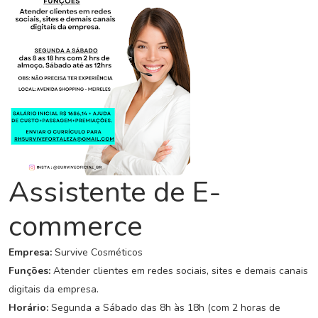
C
o
n
c
u
r
s
o
s
N
Assistente de E-
o
t
commerce
í
c
Empresa:
Survive Cosméticos
i
a
Funções:
Atender clientes em redes sociais, sites e demais canais
s
digitais da empresa.
Horário:
Segunda a Sábado das 8h às 18h (com 2 horas de