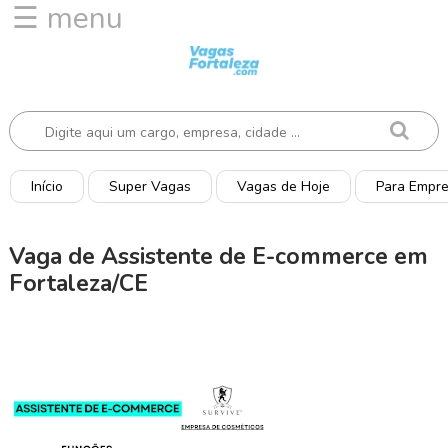
☰ menu
I
n
í
c
i
o
Início
Super Vagas
Vagas de Hoje
Para Empr
V
a
Vaga de Assistente de E-commerce em
g
Fortaleza/CE
a
s
d
e
H
o
j
e