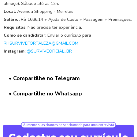
G
almoço). Sábado até as 12h.
r
Local:
Avenida Shopping - Meireles
u
Salário:
R$ 1686,14 + Ajuda de Custo + Passagem + Premiações.
p
o
Requisitos:
Não precisa ter experiência.
W
Como se candidatar:
Enviar o currículo para
h
RHSURVIVEFORTALEZA@GMAIL.COM
a
Instagram:
@SURVIVEOFICIAL_BR
t
s
a
p
p
• Compartilhe no Telegram
C
• Compartilhe no Whatsapp
a
d
a
s
t
r