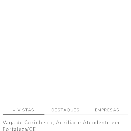
a
g
a
C
o
n
t
a
t
o
+ VISTAS
DESTAQUES
EMPRESAS
Vaga de Cozinheiro, Auxiliar e Atendente em
Fortaleza/CE