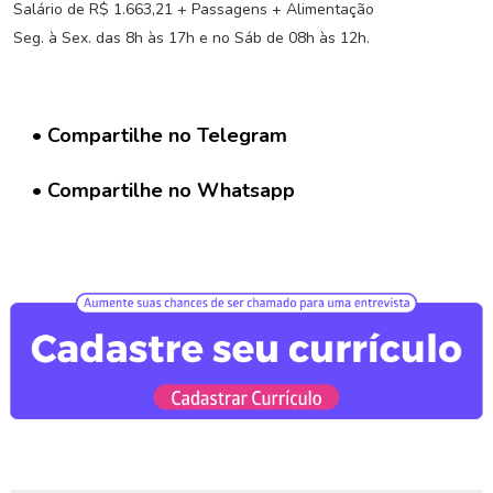
a
Salário de R$ 1.663,21 + Passagens + Alimentação
r
Seg. à Sex. das 8h às 17h e no Sáb de 08h às 12h.
C
u
r
r
• Compartilhe no Telegram
í
c
u
• Compartilhe no Whatsapp
l
o
D
i
v
u
l
g
a
r
V