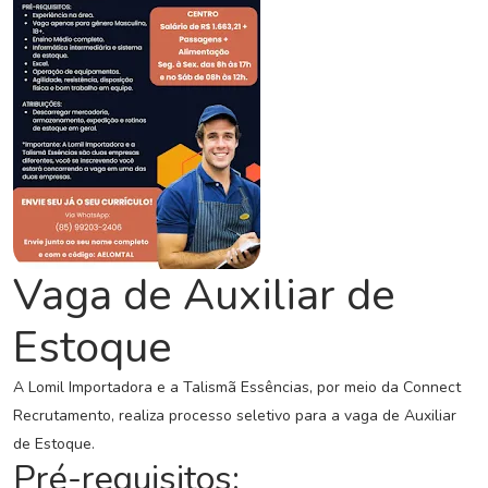
C
o
n
c
u
r
s
o
s
N
Vaga de Auxiliar de
o
t
Estoque
í
c
A Lomil Importadora e a Talismã Essências, por meio da Connect
i
a
Recrutamento, realiza processo seletivo para a vaga de Auxiliar
s
de Estoque.
Pré-requisitos: