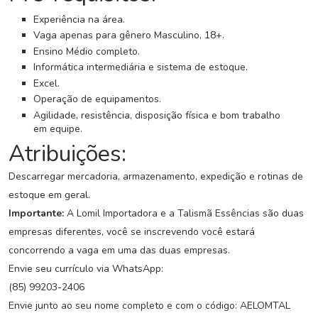
G
r
Experiência na área.
u
Vaga apenas para gênero Masculino, 18+.
p
Ensino Médio completo.
o
Informática intermediária e sistema de estoque.
W
Excel.
h
Operação de equipamentos.
a
Agilidade, resistência, disposição física e bom trabalho
t
em equipe.
s
Atribuições:
a
p
Descarregar mercadoria, armazenamento, expedição e rotinas de
p
estoque em geral.
Importante:
A Lomil Importadora e a Talismã Essências são duas
C
a
empresas diferentes, você se inscrevendo você estará
d
concorrendo a vaga em uma das duas empresas.
a
Envie seu currículo via WhatsApp:
s
(85) 99203-2406
t
r
Envie junto ao seu nome completo e com o código: AELOMTAL