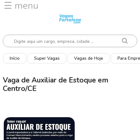
☰ menu
I
n
í
c
i
o
Início
Super Vagas
Vagas de Hoje
Para Empr
V
a
Vaga de Auxiliar de Estoque em
g
Centro/CE
a
s
d
e
H
o
j
e