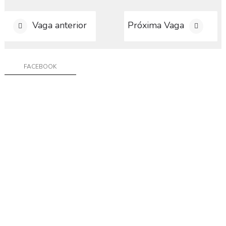
a
g
a
Vaga anterior
Próxima Vaga
C
o
FACEBOOK
n
t
a
t
o