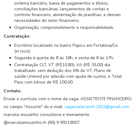
G
sistema bancário, baixa de pagamentos e títulos,
r
conciliações bancárias, lançamentos de contas e
u
controle financeiro, alimentação de planilhas, e demais
p
necessidades do setor financeiro;
o
Organização, comprometimento e responsabilidade.
W
Contratação:
h
a
Escritório localizado no bairro Papicu em Fortaleza/Ce
(in loco);
t
s
Segunda à quinta de 8 às 18h, e sexta de 8 às 17h;
a
Contratação CLT, VT (R$10,80), VA (R$ 35,00) dia
p
trabalhado, sem dedução dos 6% do VT, Plano de
saúde Unimed por adesão com ajuda de custos, e Total
p
Pass com bônus de R$ 100,00.
Contato:
C
a
Enviar o currículo com o nome da vaga: ASSISTENTE FINANCEIRO,
d
no campo "Assunto" do e-mail:
vagasselecaorh.2022@gmail.com
a
marcela mouzinho consultoria e treinamento
s
@marcelamouzinho.rh (85) 9 99219007
t
r