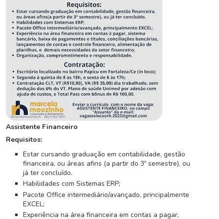
C
o
n
c
u
r
s
o
s
N
Assistente Financeiro
o
Requisitos:
t
Estar cursando graduação em contabilidade, gestão
í
financeira, ou áreas afins (a partir do 3º semestre), ou
c
já ter concluído.
i
Habilidades com Sistemas ERP;
a
Pacote Office intermediário/avançado, principalmente
s
EXCEL;
Experiência na área financeira em contas a pagar,