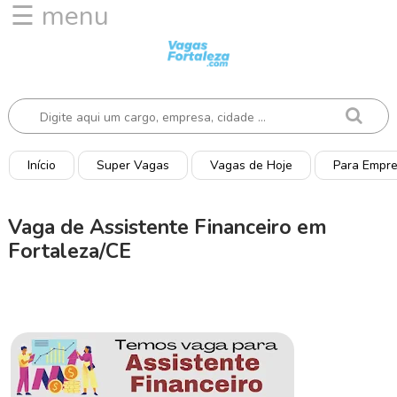
☰ menu
I
n
í
c
i
o
Início
Super Vagas
Vagas de Hoje
Para Empr
V
a
Vaga de Assistente Financeiro em
g
Fortaleza/CE
a
s
d
e
H
o
j
e