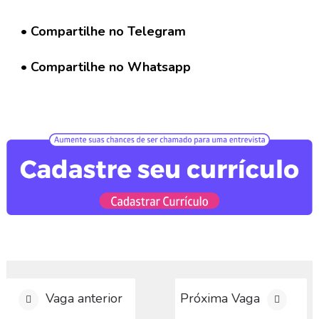
a
r
• Compartilhe no Telegram
C
u
r
• Compartilhe no Whatsapp
r
í
c
u
l
o
D
i
v
u
l
g
a
r
Vaga anterior
Próxima Vaga
V