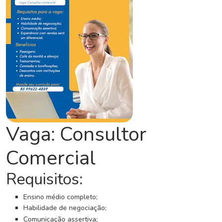
C
o
n
c
u
r
s
o
s
N
Vaga: Consultor
o
t
Comercial
í
c
Requisitos:
i
a
Ensino médio completo;
s
Habilidade de negociação;
Comunicação assertiva;