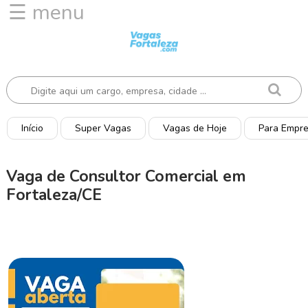
☰ menu
I
n
í
c
i
o
Início
Super Vagas
Vagas de Hoje
Para Empr
V
a
Vaga de Consultor Comercial em
g
Fortaleza/CE
a
s
d
e
H
o
j
e