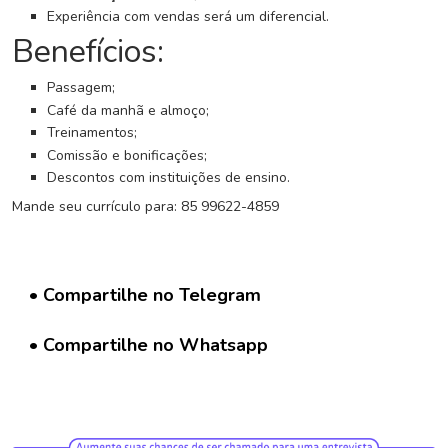
G
Experiência com vendas será um diferencial.
r
Benefícios:
u
p
o
Passagem;
W
Café da manhã e almoço;
h
Treinamentos;
a
Comissão e bonificações;
t
Descontos com instituições de ensino.
s
Mande seu currículo para: 85 99622-4859
a
p
p
• Compartilhe no Telegram
C
a
• Compartilhe no Whatsapp
d
a
s
t
r