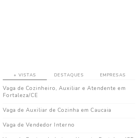
a
g
a
C
o
n
t
a
t
o
+ VISTAS
DESTAQUES
EMPRESAS
Vaga de Cozinheiro, Auxiliar e Atendente em
Fortaleza/CE
Vaga de Auxiliar de Cozinha em Caucaia
Vaga de Vendedor Interno