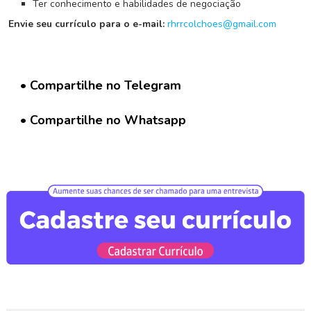
G
Ter conhecimento e habilidades de negociação
r
Envie seu currículo para o e-mail:
rhrrcolchoes@gmail.com
u
p
o
W
• Compartilhe no Telegram
h
a
t
• Compartilhe no Whatsapp
s
a
p
p
C
a
d
a
s
t
r