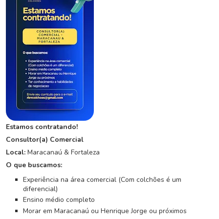
C
o
n
c
u
r
s
o
s
N
Estamos contratando!
o
Consultor(a) Comercial
t
Local:
Maracanaú & Fortaleza
í
c
O que buscamos:
i
Experiência na área comercial (Com colchões é um
a
diferencial)
s
Ensino médio completo
Morar em Maracanaú ou Henrique Jorge ou próximos