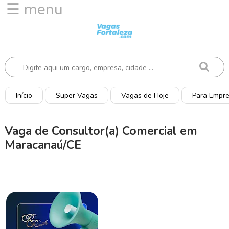
☰ menu
I
n
í
c
i
o
Início
Super Vagas
Vagas de Hoje
Para Empr
V
a
Vaga de Consultor(a) Comercial em
g
Maracanaú/CE
a
s
d
e
H
o
j
e