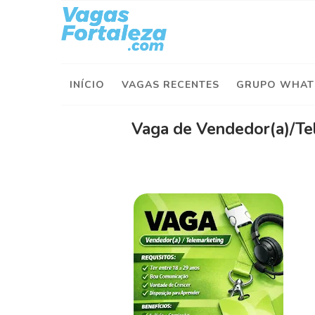
I
n
í
INÍCIO
VAGAS RECENTES
GRUPO WHAT
c
i
o
Vaga de Vendedor(a)/Te
V
a
g
a
s
d
e
H
o
j
e