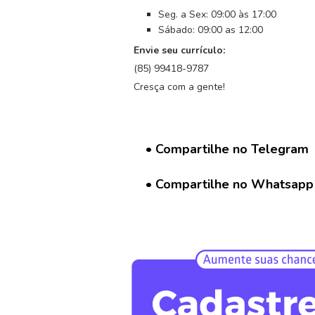
G
Seg. a Sex: 09:00 às 17:00
r
u
Sábado: 09:00 as 12:00
p
Envie seu currículo:
o
(85) 99418-9787
W
Cresça com a gente!
h
a
t
s
• Compartilhe no Telegram
a
p
p
• Compartilhe no Whatsapp
C
a
d
a
s
t
r