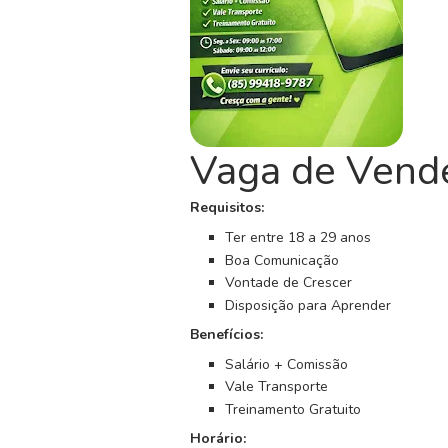
C
o
n
c
u
r
Vaga de Vende
s
o
s
Requisitos:
Ter entre 18 a 29 anos
N
Boa Comunicação
o
Vontade de Crescer
t
Disposição para Aprender
í
Benefícios:
c
i
Salário + Comissão
a
Vale Transporte
s
Treinamento Gratuito
Horário: