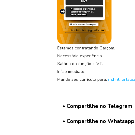
C
o
n
c
u
r
Estamos contratando Garçom.
s
o
Necessário experiência.
s
Salário da função + VT.
Início imediato.
N
Mande seu currículo para:
rh.hnt.fortal
o
t
í
c
• Compartilhe no Telegram
i
a
s
• Compartilhe no Whatsapp