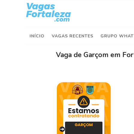
I
n
í
INÍCIO
VAGAS RECENTES
GRUPO WHAT
c
i
o
Vaga de Garçom em For
V
a
g
a
s
d
e
H
o
j
e