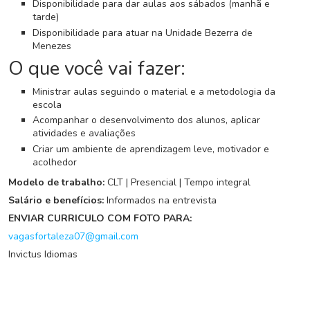
G
Disponibilidade para dar aulas aos sábados (manhã e
r
tarde)
u
Disponibilidade para atuar na Unidade Bezerra de
p
Menezes
o
O que você vai fazer:
W
h
Ministrar aulas seguindo o material e a metodologia da
a
escola
t
Acompanhar o desenvolvimento dos alunos, aplicar
s
atividades e avaliações
a
Criar um ambiente de aprendizagem leve, motivador e
p
acolhedor
p
Modelo de trabalho:
CLT | Presencial | Tempo integral
Salário e benefícios:
Informados na entrevista
C
ENVIAR CURRICULO COM FOTO PARA:
a
vagasfortaleza07@gmail.com
d
a
Invictus Idiomas
s
t
r