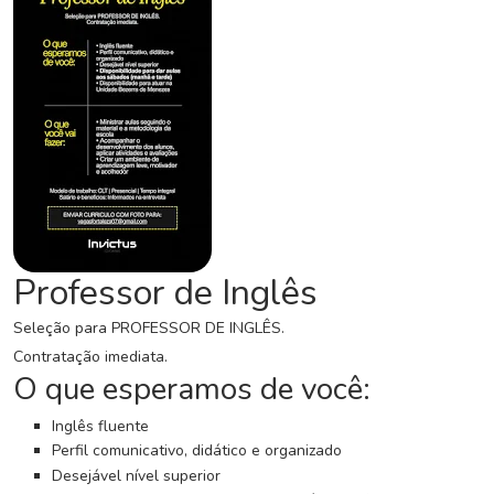
C
o
n
c
u
r
s
o
s
N
Professor de Inglês
o
t
Seleção para PROFESSOR DE INGLÊS.
í
Contratação imediata.
c
O que esperamos de você:
i
a
Inglês fluente
s
Perfil comunicativo, didático e organizado
Desejável nível superior