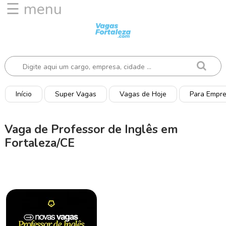
☰ menu
I
n
í
c
i
o
Início
Super Vagas
Vagas de Hoje
Para Empr
V
a
Vaga de Professor de Inglês em
g
Fortaleza/CE
a
s
d
e
H
o
j
e