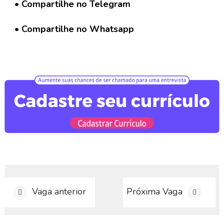
a
• Compartilhe no Telegram
r
C
• Compartilhe no Whatsapp
u
r
r
í
c
u
l
o
D
i
v
u
l
g
Vaga anterior
Próxima Vaga
a
r
V