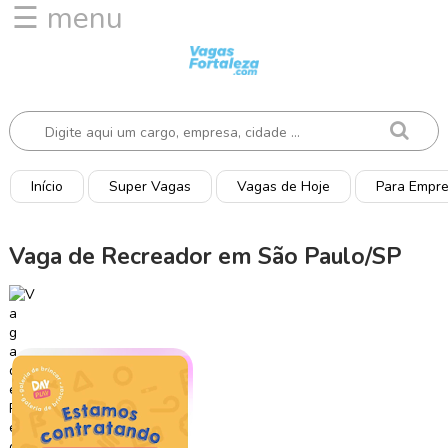
☰ menu
I
n
í
c
i
o
Início
Super Vagas
Vagas de Hoje
Para Empr
V
a
Vaga de Recreador em São Paulo/SP
g
a
s
d
e
H
o
j
e