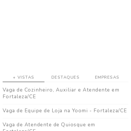
a
g
a
C
o
n
t
a
t
o
+ VISTAS
DESTAQUES
EMPRESAS
Vaga de Cozinheiro, Auxiliar e Atendente em
Fortaleza/CE
Vaga de Equipe de Loja na Yoomi - Fortaleza/CE
Vaga de Atendente de Quiosque em