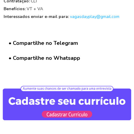
G
Contratação:
CLT
r
Benefícios:
VT + VA
u
Interessados enviar e-mail para:
vagasdayplay@gmail.com
p
o
W
h
• Compartilhe no Telegram
a
t
s
• Compartilhe no Whatsapp
a
p
p
C
a
d
a
s
t
r