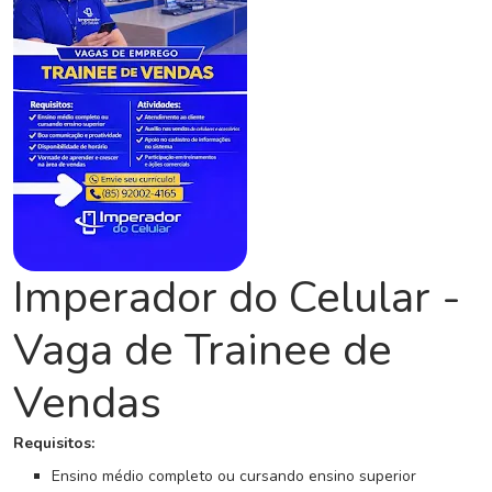
C
o
n
c
u
r
s
o
s
N
Imperador do Celular -
o
t
Vaga de Trainee de
í
c
Vendas
i
a
s
Requisitos:
Ensino médio completo ou cursando ensino superior