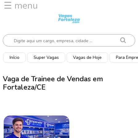
☰ menu
I
n
í
c
i
o
Início
Super Vagas
Vagas de Hoje
Para Empr
V
a
Vaga de Trainee de Vendas em
g
Fortaleza/CE
a
s
d
e
H
o
j
e