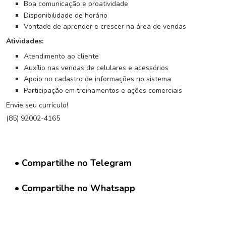
G
Boa comunicação e proatividade
r
Disponibilidade de horário
u
Vontade de aprender e crescer na área de vendas
p
Atividades:
o
W
Atendimento ao cliente
h
Auxílio nas vendas de celulares e acessórios
a
Apoio no cadastro de informações no sistema
t
Participação em treinamentos e ações comerciais
s
Envie seu currículo!
a
p
(85) 92002-4165
p
C
• Compartilhe no Telegram
a
d
a
• Compartilhe no Whatsapp
s
t
r