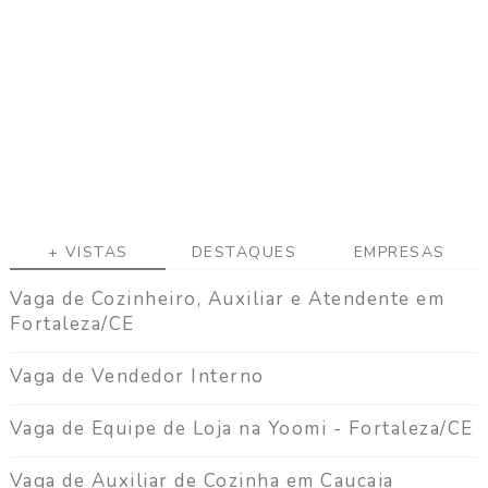
a
g
a
C
o
n
t
a
t
o
+ VISTAS
DESTAQUES
EMPRESAS
Vaga de Cozinheiro, Auxiliar e Atendente em
Fortaleza/CE
Vaga de Vendedor Interno
Vaga de Equipe de Loja na Yoomi - Fortaleza/CE
Vaga de Auxiliar de Cozinha em Caucaia