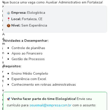
que busca uma vaga como Auxiliar Administrativo em Fortaleza!
C
Empresa:
Elologística
o
Local:
Fortaleza, CE
n
c
Nível:
Sem Experiência
u
r
s
Atividades a Desempenhar:
o
Controle de planilhas
s
Apoio ao Financeiro
Gestão de Processos
N
Requisitos:
o
t
Ensino Médio Completo
í
Experiência com Excel
c
Conhecimento em rotinas administrativas
i
a
s
Venha fazer parte do time Elologística!
Envie seu
currículo para
seuemail@empresa.com.br
com o assunto: