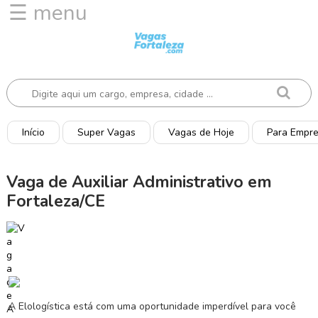
☰ menu
I
n
í
c
i
o
Início
Super Vagas
Vagas de Hoje
Para Empr
V
a
Vaga de Auxiliar Administrativo em
g
Fortaleza/CE
a
s
d
e
H
o
j
A Elologística está com uma oportunidade imperdível para você
e