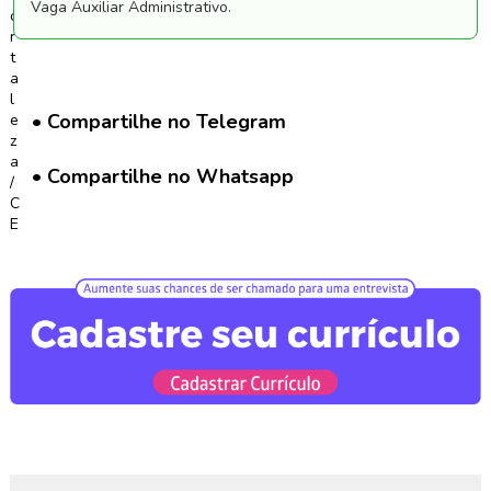
G
Vaga Auxiliar Administrativo.
r
u
p
o
W
• Compartilhe no Telegram
h
a
• Compartilhe no Whatsapp
t
s
a
p
p
C
a
d
a
s
t
r