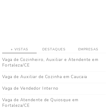
a
g
a
C
o
n
t
a
t
+ VISTAS
DESTAQUES
EMPRESAS
o
Vaga de Cozinheiro, Auxiliar e Atendente em
Fortaleza/CE
Vaga de Auxiliar de Cozinha em Caucaia
Vaga de Vendedor Interno
Vaga de Atendente de Quiosque em
Fortaleza/CE