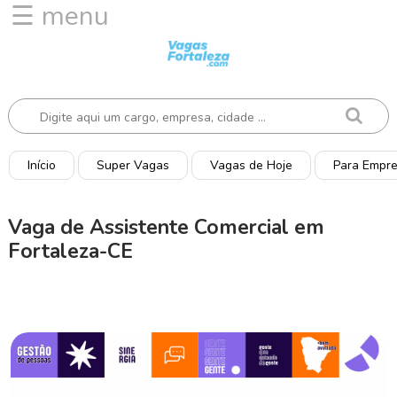
☰ menu
I
n
í
c
i
o
Início
Super Vagas
Vagas de Hoje
Para Empr
V
a
Vaga de Assistente Comercial em
g
Fortaleza-CE
a
s
d
e
H
o
j
e