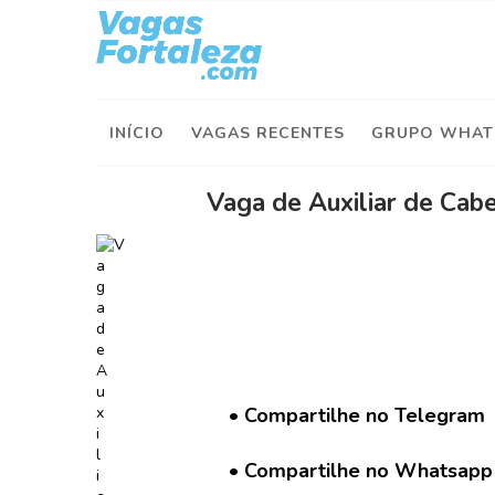
I
n
í
INÍCIO
VAGAS RECENTES
GRUPO WHAT
c
i
o
Vaga de Auxiliar de Cabe
V
a
g
a
s
d
e
H
• Compartilhe no Telegram
o
j
• Compartilhe no Whatsapp
e