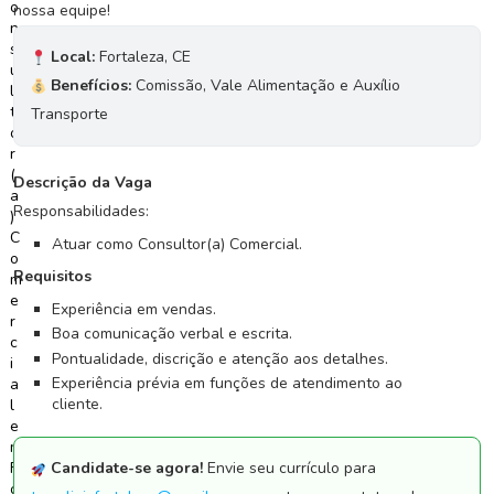
nossa equipe!
C
Local:
Fortaleza, CE
o
Benefícios:
Comissão, Vale Alimentação e Auxílio
n
c
Transporte
u
r
s
Descrição da Vaga
o
Responsabilidades:
s
Atuar como Consultor(a) Comercial.
Requisitos
N
o
Experiência em vendas.
t
Boa comunicação verbal e escrita.
í
Pontualidade, discrição e atenção aos detalhes.
c
Experiência prévia em funções de atendimento ao
i
cliente.
a
s
Candidate-se agora!
Envie seu currículo para