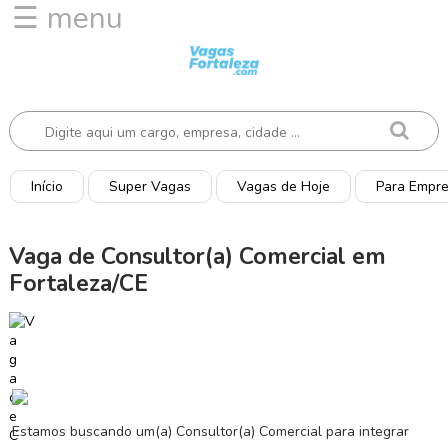
☰ menu
I
n
í
c
i
o
Início
Super Vagas
Vagas de Hoje
Para Empr
V
a
Vaga de Consultor(a) Comercial em
g
Fortaleza/CE
a
s
d
e
H
o
j
Estamos buscando um(a) Consultor(a) Comercial para integrar
e