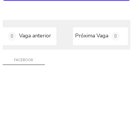
a
g
a
C
o
Vaga anterior
Próxima Vaga
n
t
a
t
FACEBOOK
o