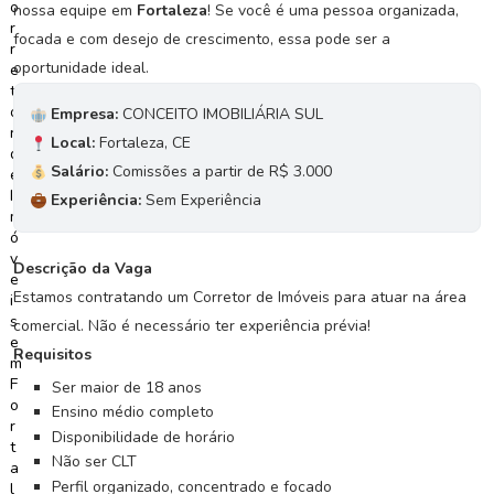
nossa equipe em
Fortaleza
! Se você é uma pessoa organizada,
focada e com desejo de crescimento, essa pode ser a
C
o
oportunidade ideal.
n
c
Empresa:
CONCEITO IMOBILIÁRIA SUL
u
Local:
Fortaleza, CE
r
Salário:
Comissões a partir de R$ 3.000
s
Experiência:
Sem Experiência
o
s
Descrição da Vaga
N
Estamos contratando um Corretor de Imóveis para atuar na área
o
t
comercial. Não é necessário ter experiência prévia!
í
Requisitos
c
Ser maior de 18 anos
i
Ensino médio completo
a
Disponibilidade de horário
s
Não ser CLT
Perfil organizado, concentrado e focado