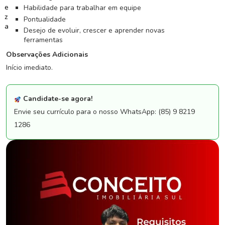
G
Habilidade para trabalhar em equipe
r
Pontualidade
u
Desejo de evoluir, crescer e aprender novas
p
ferramentas
o
W
Observações Adicionais
h
Início imediato.
a
t
s
Candidate-se agora!
a
Envie seu currículo para o nosso WhatsApp: (85) 9 8219
p
1286
p
C
a
d
a
s
t
r