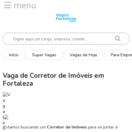
☰ menu
I
n
í
c
i
o
Início
Super Vagas
Vagas de Hoje
Para Empr
V
a
Vaga de Corretor de Imóveis em
g
Fortaleza
a
s
d
e
H
o
j
Estamos buscando um
Corretor de Imóveis
para se juntar à
e