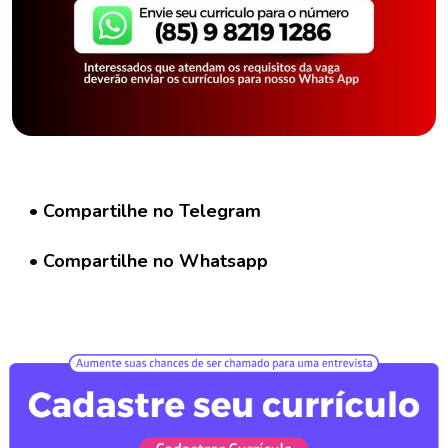
a
g
a
C
o
n
t
a
t
• Compartilhe no Telegram
o
• Compartilhe no Whatsapp