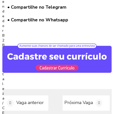
• Compartilhe no Telegram
C
o
• Compartilhe no Whatsapp
n
c
u
r
s
o
s
N
o
t
í
c
i
a
s
Vaga anterior
Próxima Vaga