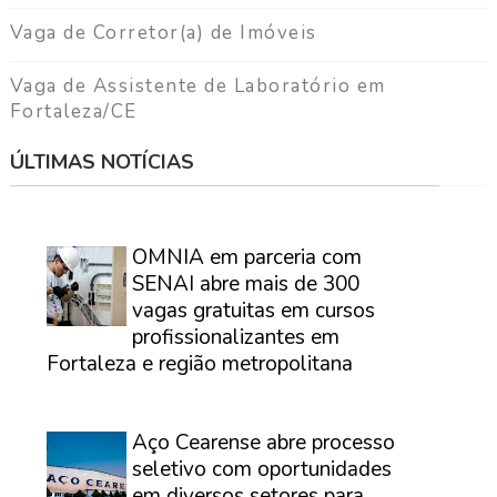
a
g
Vaga de Corretor(a) de Imóveis
a
Vaga de Assistente de Laboratório em
C
Fortaleza/CE
o
n
ÚLTIMAS NOTÍCIAS
t
a
t
⠀
o
OMNIA em parceria com
SENAI abre mais de 300
vagas gratuitas em cursos
profissionalizantes em
Fortaleza e região metropolitana
⠀
Aço Cearense abre processo
seletivo com oportunidades
em diversos setores para