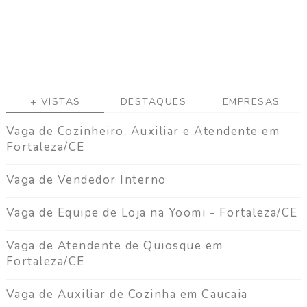
a
r
C
u
r
r
í
c
+ VISTAS
DESTAQUES
EMPRESAS
u
Vaga de Cozinheiro, Auxiliar e Atendente em
l
o
Fortaleza/CE
D
Vaga de Vendedor Interno
i
v
Vaga de Equipe de Loja na Yoomi - Fortaleza/CE
u
l
Vaga de Atendente de Quiosque em
g
Fortaleza/CE
a
r
Vaga de Auxiliar de Cozinha em Caucaia
V