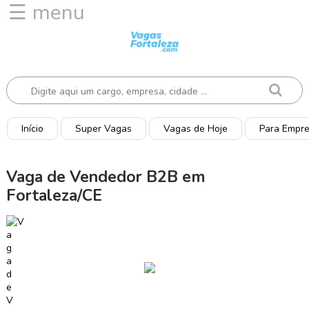
☰ menu
I
n
í
c
i
o
Início
Super Vagas
Vagas de Hoje
Para Empr
V
a
Vaga de Vendedor B2B em
g
Fortaleza/CE
a
s
d
e
H
o
j
e