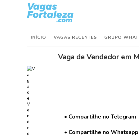
I
n
í
INÍCIO
VAGAS RECENTES
GRUPO WHAT
c
i
o
Vaga de Vendedor em M
V
a
g
a
s
d
e
H
• Compartilhe no Telegram
o
j
• Compartilhe no Whatsapp
e