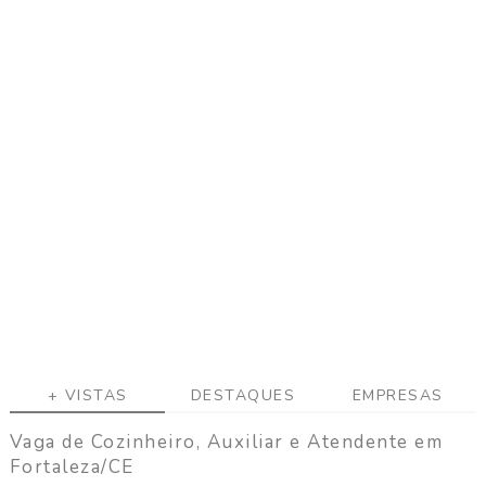
a
g
a
C
o
n
t
a
t
o
+ VISTAS
DESTAQUES
EMPRESAS
Vaga de Cozinheiro, Auxiliar e Atendente em
Fortaleza/CE