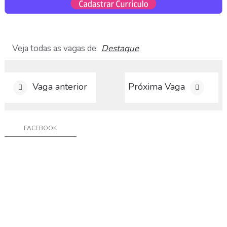
a
r
C
u
r
Veja todas as vagas de:
Destaque
r
í
c
u
Vaga anterior
Próxima Vaga
l
o
FACEBOOK
D
i
v
u
l
g
a
r
V