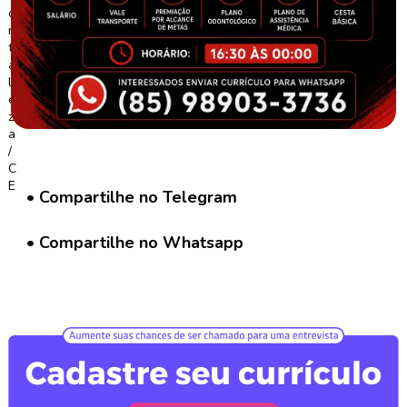
G
r
u
p
o
W
h
a
t
s
a
• Compartilhe no Telegram
p
p
• Compartilhe no Whatsapp
C
a
d
a
s
t
r