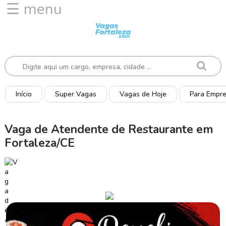
☰ menu
I
n
í
c
i
o
Início
Super Vagas
Vagas de Hoje
Para Empr
V
a
Vaga de Atendente de Restaurante em
g
Fortaleza/CE
a
s
d
e
H
o
j
e